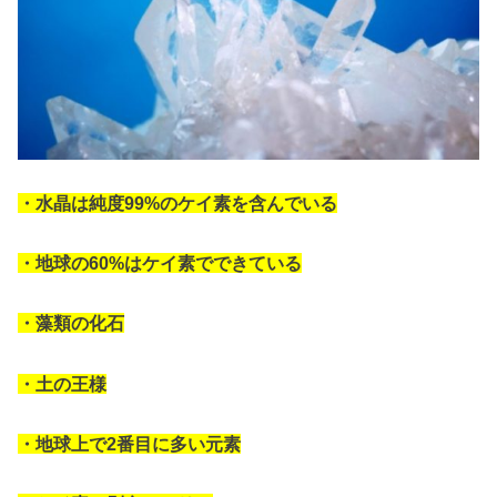
・水晶は純度99%のケイ素を含んでいる
・地球の60%はケイ素でできている
・藻類の化石
・土の王様
・地球上で2番目に多い元素