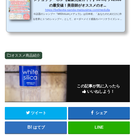
の最安値！美容師がオススメのオ...
https://bellavita-sanda-matsusima.com/medulla
今話題のシャンプー『MEDULLA (メデュラ)』は日本初、「あなたのためだけに作
る世界に１つのシャンプー」として、オーダーメイド感覚のパーソナライズシャン
プーで発売されています。『MEDULLA (メデュラ)』は、毎日のヘアケアをサポー
トするあなただけのオンライン美容院です。まず始めに、メデュラ取扱店だからこ
そできる限定特別企画をご紹介致します。 初回限定でメデュラクーポンコード【be
llavitam】と入力するだけで、56%オフ（3820引き）¥2980になるので、メデュラシ
ャンプーが気になっていて、これから試したいという方...
オススメ商品紹介
この記事が気に入ったら
いいねしよう！
ツイート
シェア
はてブ
LINE