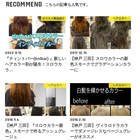
RECOMMEND
こちらの記事も人気です。
オススメ商品紹介
ヘアカラー
2022.8.15
2017.12.15
『ティントバー(tintbar) 』新しい
【神戸 三田】スロウカラーの新
ヘアカラー剤が誕生！スロウカ
色スモークでグラデーションカラ
ラ…
ーに
ヘアカラー
ヘアカラー
2018.9.6
2018.2.10
【神戸 三田】『スロウカラー新
【神戸 三田】ヴィラロドラカラ
色』スモークで作るアッシュグレ
ーでダメージレスなベージュグレ
ージュ
ーがオススメ