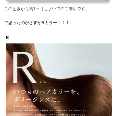
ーの仕上がりやばいっ！！このスモーク感。こんだけの赤みを削って撲殺してま
す。まさにスロウカラーの醍醐味ですね。自然光で撮ってるのでより良い感じに！
このときから約1ヶ月ちょいでのご来店です。
スロウカラーの新色【スモーク】室内ではこんな感じです自然...
で思ったのが
さすがRカラー！！！