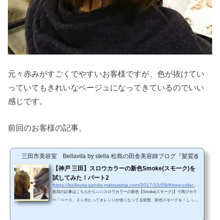
元々赤みがすごくでやすいお客様ですが、色が抜けてい
っていてもきれいなベージュになってきているのでいい
感じです。
前回のお客様の記事。
三田市美容室 Bellavita by stella 松島の田舎美容師ブログ『髪質改善
【神戸 三田】スロウカラーの新色Smoke(スモーク)を
試してみた！パート2
https://bellavita-sanda-matsusima.com/2017/10/09/throw-color-71-archives
前回の記事はこちらから↓↓↓↓スロウカラーの新色【Smoke(スモーク)】で再びカラ
ー「ベース」２ヶ月たってオレンジが強くなってる状態。新色スモークを！しっか
りと塗布！今回は「Rカラー」も使ってます！これでダメージを軽減して、ツヤと
まとまりがある髪にしていきます！スロウカラーの新色【Smoke（スモーク)】カラ