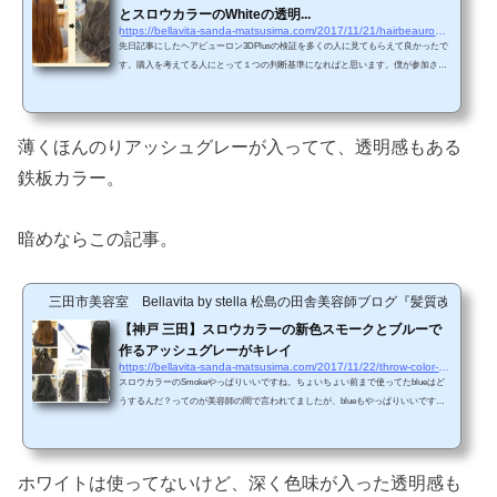
とスロウカラーのWhiteの透明...
https://bellavita-sanda-matsusima.com/2017/11/21/hairbeauron-3dplus-127-archives
先日記事にしたヘアビューロン3DPlusの検証を多くの人に見てもらえて良かったで
す。購入を考えてる人にとって１つの判断基準になればと思います。僕が参加させ
て頂いてるルーティンオーナーの本田晋一さんにも記事をシュアして頂き光栄で
す。美容師さんにも多く読んで頂きこれによって導入する前から情報がある状態で
使うことができたらいいかなって思ってます。検証記事はどんどん増えていくと思
います。他にも、、、やはり皆さん良いと言っていますね！色んな人の検証記事は
薄くほんのりアッシュグレーが入ってて、透明感もある
とても自分にとってもいい情報なので、共有できたら幸いで...
鉄板カラー。
暗めならこの記事。
三田市美容室 Bellavita by stella 松島の田舎美容師ブログ『髪質改善
【神戸 三田】スロウカラーの新色スモークとブルーで
作るアッシュグレーがキレイ
https://bellavita-sanda-matsusima.com/2017/11/22/throw-color-129-archives
スロウカラーのSmokeやっぱりいいですね。ちょいちょい前まで使ってたblueはど
うするんだ？ってのが美容師の間で言われてましたが、blueもやっぱりいいですよ
ねぇ。Smokeとblueを組み合わせてやってきていますが、土台によったら最高の仕
上がりになります。スロウカラーの新色スモークとブルーで作るアッシュグレーキ
レイなアッシュグレーをするときはやはり土台が大事！！これはしつこく何回も言
ってもいいくらいしつこく言い切ります。「土台がすべて！！」作っていく土台も
ホワイトは使ってないけど、深く色味が入った透明感も
そうですし、髪質、ダメージ具合、本来の色素によっても変...