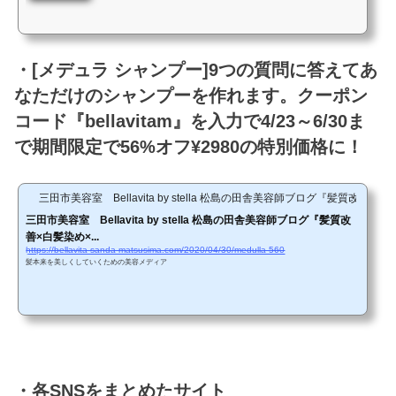
・[メデュラ シャンプー]9つの質問に答えてあ
なただけのシャンプーを作れます。クーポン
コード『bellavitam』を入力で4/23～6/30ま
で期間限定で56%オフ¥2980の特別価格に！
三田市美容室 Bellavita by stella 松島の田舎美容師ブログ『髪質改善
三田市美容室 Bellavita by stella 松島の田舎美容師ブログ『髪質改
善×白髪染め×...
https://bellavita-sanda-matsusima.com/2020/04/30/medulla-560
髪本来を美しくしていくための美容メディア
・各SNSをまとめたサイト