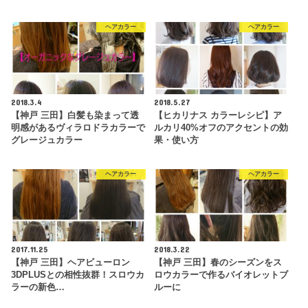
ヘアカラー
ヘアカラー
2018.3.4
2018.5.27
【神戸 三田】白髪も染まって透
【ヒカリナス カラーレシピ】ア
明感があるヴィラロドラカラーで
ルカリ40%オフのアクセントの効
グレージュカラー
果・使い方
ヘアカラー
ヘアカラー
2017.11.25
2018.3.22
【神戸 三田】ヘアビューロン
【神戸 三田】春のシーズンをス
3DPLUSとの相性抜群！スロウカ
ロウカラーで作るバイオレットブ
ラーの新色…
ルーに