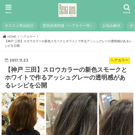
menu
search
オススメ商品紹介
髪質改善関連（ヘアカラー等）
お悩み解決
オ
HOME
ヘアカラー
【神戸 三田】スロウカラーの新色スモークとホワイトで作るアッシュグレーの透明感があるレ
シピを公開
2017.11.23
ヘアカラー
【神戸 三田】スロウカラーの新色スモークと
ホワイトで作るアッシュグレーの透明感があ
るレシピを公開