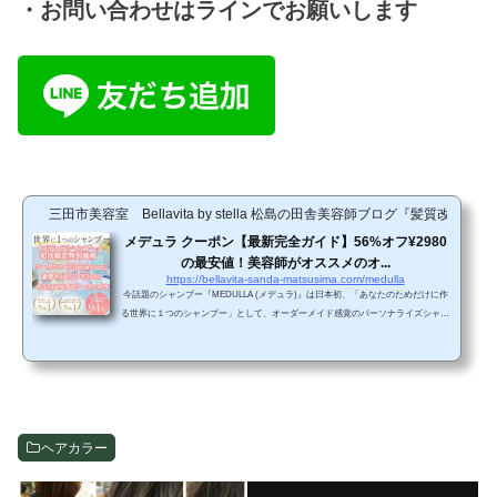
・お問い合わせはラインでお願いします
三田市美容室 Bellavita by stella 松島の田舎美容師ブログ『髪質改善
メデュラ クーポン【最新完全ガイド】56%オフ¥2980
の最安値！美容師がオススメのオ...
https://bellavita-sanda-matsusima.com/medulla
今話題のシャンプー『MEDULLA (メデュラ)』は日本初、「あなたのためだけに作
る世界に１つのシャンプー」として、オーダーメイド感覚のパーソナライズシャン
プーで発売されています。『MEDULLA (メデュラ)』は、毎日のヘアケアをサポー
トするあなただけのオンライン美容院です。まず始めに、メデュラ取扱店だからこ
そできる限定特別企画をご紹介致します。 初回限定でメデュラクーポンコード【be
llavitam】と入力するだけで、56%オフ（3820引き）¥2980になるので、メデュラシ
ャンプーが気になっていて、これから試したいという方...
ヘアカラー