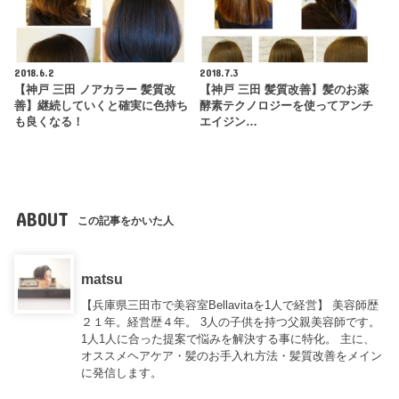
2018.6.2
2018.7.3
【神戸 三田 ノアカラー 髪質改
【神戸 三田 髪質改善】髪のお薬
善】継続していくと確実に色持ち
酵素テクノロジーを使ってアンチ
も良くなる！
エイジン…
ABOUT
この記事をかいた人
matsu
【兵庫県三田市で美容室Bellavitaを1人で経営】 美容師歴
２１年。経営歴４年。 3人の子供を持つ父親美容師です。
1人1人に合った提案で悩みを解決する事に特化。 主に、
オススメヘアケア・髪のお手入れ方法・髪質改善をメイン
に発信します。