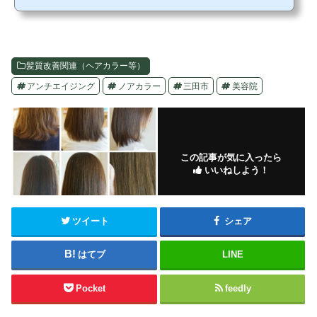
トするあなただけのオンライン美容院です。まず始めに、メデュラ取扱店だからこ
そできる限定特別企画をご紹介致します。 初回限定でメデュラクーポンコード【be
llavitam】と入力するだけで、56%オフ（3820引き）¥2980になるので、メデュラシ
ャンプーが気になっていて、これから試したいという方...
髪質改善関連（ヘアカラー等）
アンチエイジング
ノアカラー
三田市
美容院
この記事が気に入ったら
いいねしよう！
ツイート
シェア
はてブ
LINE
Pocket
feedly