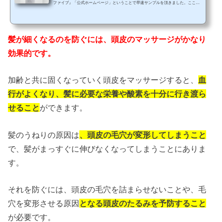
ファイブ』「公式ホームページ」ということで早速サンプルを頂きました。ここの
メーカーさんはもの凄く気遣いができるなぁって思いました。美容師が写真を撮る
ときに使えるように「小道具の紙」まで用意してくれていました。素晴らしいです
ね。セレクタープロファイブ 【極上の新型トリートメント】新型トリートメント
セレクタープロファイブを実際に使ってみた【before】３ヶ月ぶり位のご来店で
髪が細くなるのを防ぐには、頭皮のマッサージがかなり
す。紫外線によるダメージも受けていたり、中間から毛先に...
効果的です。
加齢と共に固くなっていく頭皮をマッサージすると、
血
行がよくなり、髪に必要な栄養や酸素を十分に行き渡ら
せること
ができます。
髪のうねりの原因は
、頭皮の毛穴が変形してしまうこと
で、髪がまっすぐに伸びなくなってしまうことにありま
す。
それを防ぐには、頭皮の毛穴を詰まらせないことや、毛
穴を変形させる原因
となる頭皮のたるみを予防すること
が必要です。