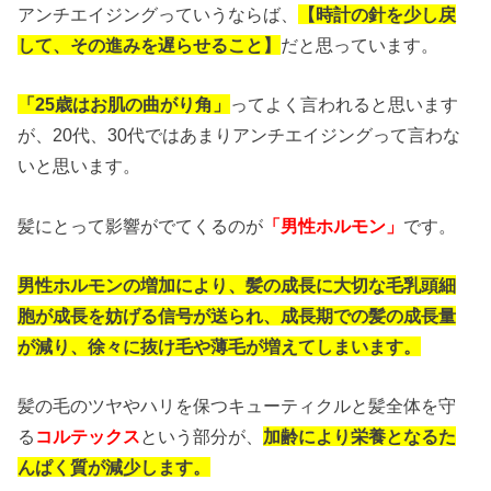
アンチエイジングっていうならば、
【時計の針を少し戻
して、その進みを遅らせること】
だと思っています。
「25歳はお肌の曲がり角」
ってよく言われると思います
が、20代、30代ではあまりアンチエイジングって言わな
いと思います。
髪にとって影響がでてくるのが
「男性ホルモン」
です。
男性ホルモンの増加により、髪の成長に大切な毛乳頭細
胞が成長を妨げる信号が送られ、成長期での髪の成長量
が減り、徐々に抜け毛や薄毛が増えてしまいます。
髪の毛のツヤやハリを保つキューティクルと髪全体を守
る
コルテックス
という部分が、
加齢により栄養となるた
んぱく質が減少します。