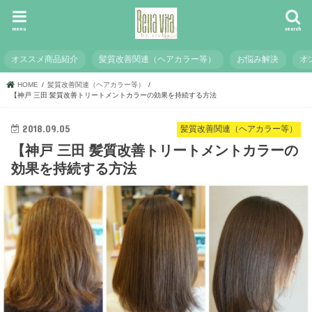
menu
search
オススメ商品紹介
髪質改善関連（ヘアカラー等）
お悩み解決
オ
HOME
髪質改善関連（ヘアカラー等）
【神戸 三田 髪質改善トリートメントカラーの効果を持続する方法
2018.09.05
髪質改善関連（ヘアカラー等）
【神戸 三田 髪質改善トリートメントカラーの
効果を持続する方法