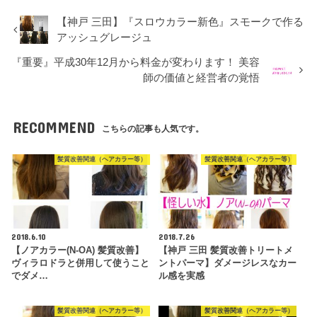
【神戸 三田】『スロウカラー新色』スモークで作る
アッシュグレージュ
『重要』平成30年12月から料金が変わります！ 美容
師の価値と経営者の覚悟
RECOMMEND
こちらの記事も人気です。
髪質改善関連（ヘアカラー等）
髪質改善関連（ヘアカラー等）
2018.6.10
2018.7.26
【ノアカラー(N-OA) 髪質改善】
【神戸 三田 髪質改善トリートメ
ヴィラロドラと併用して使うこと
ントパーマ】ダメージレスなカー
でダメ…
ル感を実感
髪質改善関連（ヘアカラー等）
髪質改善関連（ヘアカラー等）