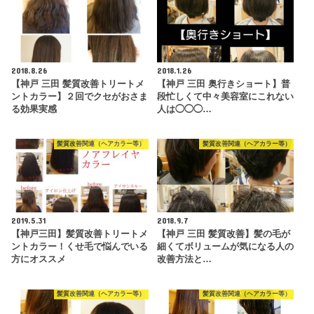
2018.8.26
2018.1.26
【神戸 三田 髪質改善トリートメ
【神戸 三田 奥行きショート】普
ントカラー】２回でクセがおさま
段忙しくて中々美容室にこれない
る効果実感
人は◯◯◯…
髪質改善関連（ヘアカラー等）
髪質改善関連（ヘアカラー等）
2019.5.31
2018.9.7
【神戸三田】髪質改善トリートメ
【神戸 三田 髪質改善】髪の毛が
ントカラー！くせ毛で悩んでいる
細くてボリュームが気になる人の
方にオススメ
改善方法と…
髪質改善関連（ヘアカラー等）
髪質改善関連（ヘアカラー等）