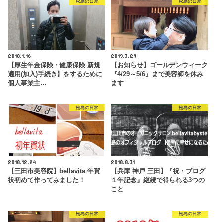
松島の日常
松島の日常
2018.1.16
2019.3.29
【厚生年金保険・健康保険 新規
【お知らせ】ゴールデンウィーク
適用(加入)手続き】をするために
『4/29～5/6』まで美容師を休み
個人事業主…
ます
松島の日常
松島の日常
2018.12.24
2018.8.31
【三田市美容院】bellavita 年賀
【兵庫 神戸 三田】『祝・ブログ
状初めて作ってみました！
１年記念』継続で得られる3つの
こと
松島の日常
松島の日常