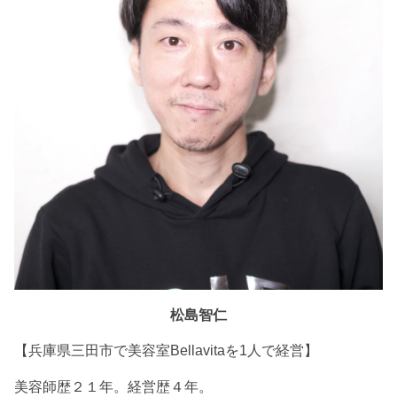
松島智仁
【兵庫県三田市で美容室Bellavitaを1人で経営】
美容師歴２１年。経営歴４年。