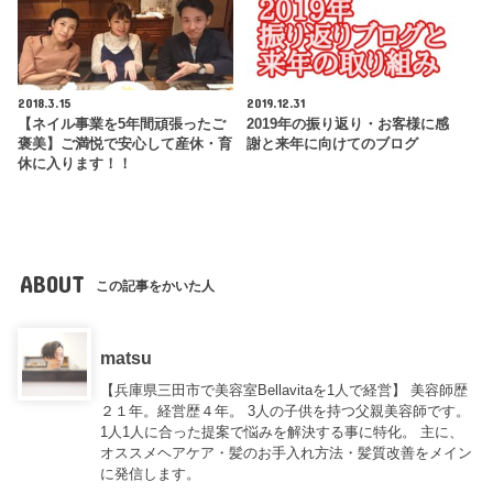
2018.3.15
2019.12.31
【ネイル事業を5年間頑張ったご
2019年の振り返り・お客様に感
褒美】ご満悦で安心して産休・育
謝と来年に向けてのブログ
休に入ります！！
ABOUT
この記事をかいた人
matsu
【兵庫県三田市で美容室Bellavitaを1人で経営】 美容師歴
２１年。経営歴４年。 3人の子供を持つ父親美容師です。
1人1人に合った提案で悩みを解決する事に特化。 主に、
オススメヘアケア・髪のお手入れ方法・髪質改善をメイン
に発信します。