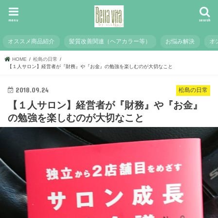
menu
search
オススメ商品紹介
髪質改善関連（ヘアカラー等）
お悩み解決
オ
HOME
松島の日常
【１人サロン】経営者が『財務』や『お金』の勉強を楽しむのが大切なこと
2018.09.24
松島の日常
【１人サロン】経営者が『財務』や『お金』
の勉強を楽しむのが大切なこと