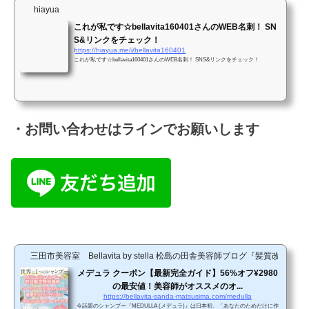
hiayua
これが私です☆bellavita160401さんのWEB名刺！ SN
S&リンクをチェック！
https://hiayua.me/i/bellavita160401
これが私です☆bellavita160401さんのWEB名刺！ SNS&リンクをチェック！
・お問い合わせはラインでお願いします
三田市美容室 Bellavita by stella 松島の田舎美容師ブログ『髪質改善
メデュラ クーポン【最新完全ガイド】56%オフ¥2980
の最安値！美容師がオススメのオ...
https://bellavita-sanda-matsusima.com/medulla
今話題のシャンプー『MEDULLA (メデュラ)』は日本初、「あなたのためだけに作