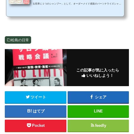
る世界に１つのシャンプー」として、オーダーメイド感覚のパーソナライズシャン
プーで発売されています。『MEDULLA (メデュラ)』は、毎日のヘアケアをサポー
トするあなただけのオンライン美容院です。まず始めに、メデュラ取扱店だからこ
そできる限定特別企画をご紹介致します。 初回限定でメデュラクーポンコード【be
llavitam】と入力するだけで、56%オフ（3820引き）¥2980になるので、メデュラシ
ャンプーが気になっていて、これから試したいという方...
松島の日常
この記事が気に入ったら
いいねしよう！
ツイート
シェア
はてブ
LINE
Pocket
feedly