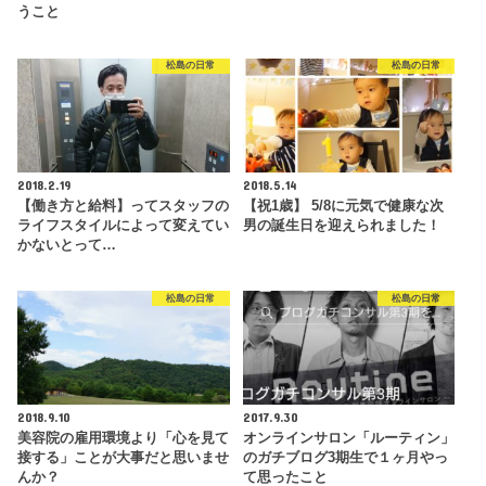
うこと
松島の日常
松島の日常
2018.2.19
2018.5.14
【働き方と給料】ってスタッフの
【祝1歳】 5/8に元気で健康な次
ライフスタイルによって変えてい
男の誕生日を迎えられました！
かないとって…
松島の日常
松島の日常
2018.9.10
2017.9.30
美容院の雇用環境より「心を見て
オンラインサロン「ルーティン」
接する」ことが大事だと思いませ
のガチブログ3期生で１ヶ月やっ
んか？
て思ったこと