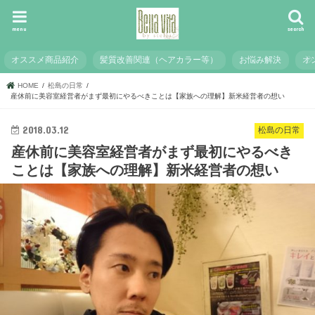
menu
search
オススメ商品紹介
髪質改善関連（ヘアカラー等）
お悩み解決
オ
HOME
松島の日常
産休前に美容室経営者がまず最初にやるべきことは【家族への理解】新米経営者の想い
2018.03.12
松島の日常
産休前に美容室経営者がまず最初にやるべき
ことは【家族への理解】新米経営者の想い