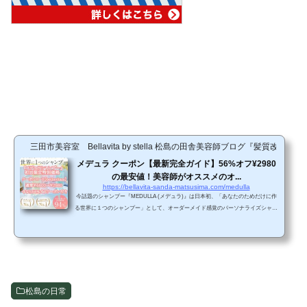
三田市美容室 Bellavita by stella 松島の田舎美容師ブログ『髪質改善
メデュラ クーポン【最新完全ガイド】56%オフ¥2980
の最安値！美容師がオススメのオ...
https://bellavita-sanda-matsusima.com/medulla
今話題のシャンプー『MEDULLA (メデュラ)』は日本初、「あなたのためだけに作
る世界に１つのシャンプー」として、オーダーメイド感覚のパーソナライズシャン
プーで発売されています。『MEDULLA (メデュラ)』は、毎日のヘアケアをサポー
トするあなただけのオンライン美容院です。まず始めに、メデュラ取扱店だからこ
そできる限定特別企画をご紹介致します。 初回限定でメデュラクーポンコード【be
llavitam】と入力するだけで、56%オフ（3820引き）¥2980になるので、メデュラシ
ャンプーが気になっていて、これから試したいという方...
松島の日常