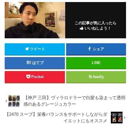
この記事が気に入ったら
いいねしよう！
ツイート
シェア
はてブ
LINE
Pocket
feedly
【神戸 三田】ヴィラロドラーで白髪も染まって透明
感のあるグレージュカラー
【2470 スープ】栄養バランスをサポートしながらダ
イエットにもオススメ