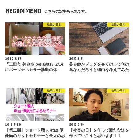
RECOMMEND
こちらの記事も人気です。
松島の日常
松島の日常
2020.1.27
2019.8.11
『三田市 美容室 bellavita』2/14
美容師がブログを書くのって何の
にパーソナルカラー診断の体…
為なんだろうと理由を考えてみた
松島の日常
松島の日常
2019.3.20
2018.3.19
【第二回】ショート職人 #tag 伊
【社長の日】を作って新たな道を
藤氏のカットセミナーと最近の思
作っていこうと思います！！