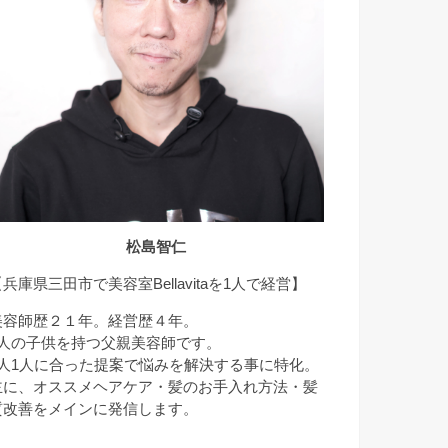
松島智仁
兵庫県三田市で美容室Bellavitaを1人で経営】
美容師歴２１年。経営歴４年。
3人の子供を持つ父親美容師です。
1人1人に合った提案で悩みを解決する事に特化。
主に、オススメヘアケア・髪のお手入れ方法・髪
質改善をメインに発信します。